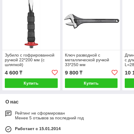
Зубило с гофрированной
Ключ разводной с
Длин
ручкой 22*200 мм (с
металлической ручкой
с дл
шляпкой)
33*250 мм
L=2
4 600
9 800
10 
₸
₸
Купить
Купить
О нас
Рейтинг не сформирован
Менее 5 отзывов за последний год
Работает с 15.01.2014