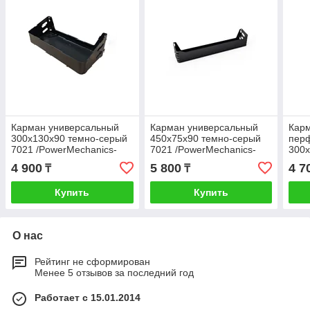
Карман универсальный
Карман универсальный
Кар
300х130х90 темно-серый
450х75х90 темно-серый
пер
7021 /PowerMechanics-
7021 /PowerMechanics-
300х
SM1112D/
SM1102D/
7021
4 900
5 800
4 7
₸
₸
SM1
Купить
Купить
О нас
Рейтинг не сформирован
Менее 5 отзывов за последний год
Работает с 15.01.2014