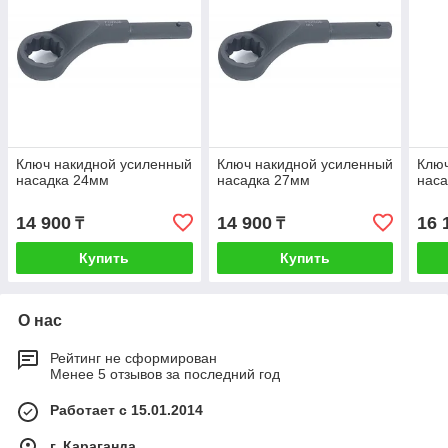
Ключ накидной усиленный
Ключ накидной усиленный
Ключ
насадка 24мм
насадка 27мм
нас
14 900
14 900
16 
₸
₸
Купить
Купить
О нас
Рейтинг не сформирован
Менее 5 отзывов за последний год
Работает с 15.01.2014
г. Караганда