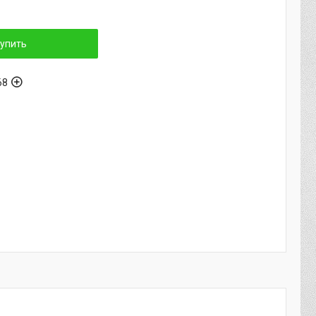
упить
68