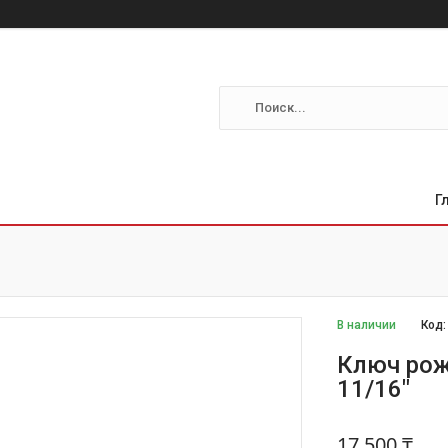
Г
В наличии
Код
Ключ рож
11/16"
17 500 ₸