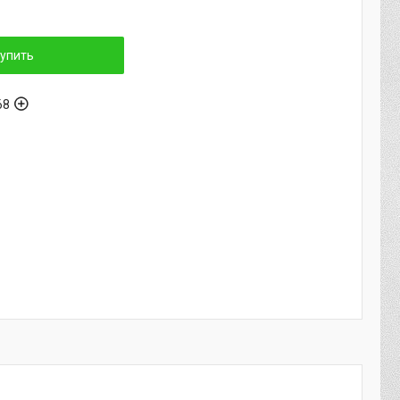
упить
68