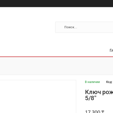
Г
В наличии
Код
Ключ рож
5/8"
17 300 ₸