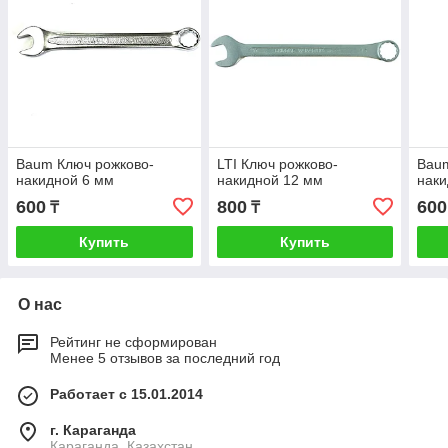
Baum Ключ рожково-
LTI Ключ рожково-
Baum
накидной 6 мм
накидной 12 мм
наки
600
800
600
₸
₸
Купить
Купить
О нас
Рейтинг не сформирован
Менее 5 отзывов за последний год
Работает с 15.01.2014
г. Караганда
Караганда, Казахстан