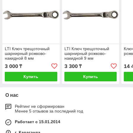
LTI Ключ трещоточный
LTI Ключ трещоточный
Клю
шарнирный рожково-
шарнирный рожково-
рожк
накидной 8 мм
накидной 9 мм
3 000
3 300
14 
₸
₸
Купить
Купить
О нас
Рейтинг не сформирован
Менее 5 отзывов за последний год
Работает с 15.01.2014
г. Караганда