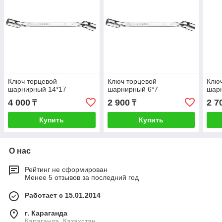
Ключ торцевой
Ключ торцевой
Ключ
шарнирный 14*17
шарнирный 6*7
шар
4 000
2 900
2 7
₸
₸
Купить
Купить
О нас
Рейтинг не сформирован
Менее 5 отзывов за последний год
Работает с 15.01.2014
г. Караганда
Караганда, Казахстан