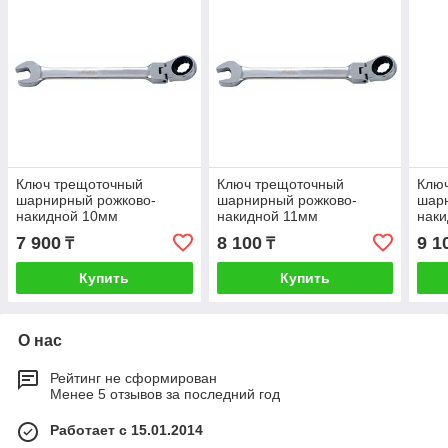
Ключ трещоточный
Ключ трещоточный
Клю
шарнирный рожково-
шарнирный рожково-
шар
накидной 10мм
накидной 11мм
нак
7 900
8 100
9 1
₸
₸
Купить
Купить
О нас
Рейтинг не сформирован
Менее 5 отзывов за последний год
Работает с 15.01.2014