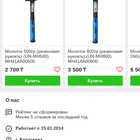
Молоток 500гр (резиновая
Молоток 800гр (резиновая
Моло
рукоять) (UN-MH500)
рукоять) (UN-MH800)
260г
MH41AA00500
MH41AA00800
2 700
3 500
6 5
₸
₸
Купить
Купить
О нас
Рейтинг не сформирован
Менее 5 отзывов за последний год
Работает с 15.01.2014
г. Караганда