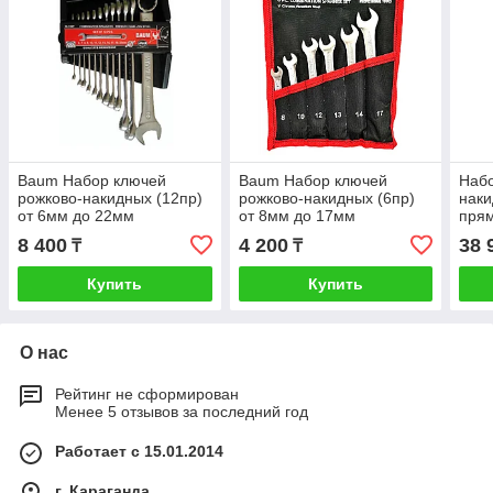
Baum Набор ключей
Baum Набор ключей
Наб
рожково-накидных (12пр)
рожково-накидных (6пр)
наки
от 6мм до 22мм
от 8мм до 17мм
пря
8 400
4 200
38 
₸
₸
Купить
Купить
О нас
Рейтинг не сформирован
Менее 5 отзывов за последний год
Работает с 15.01.2014
г. Караганда