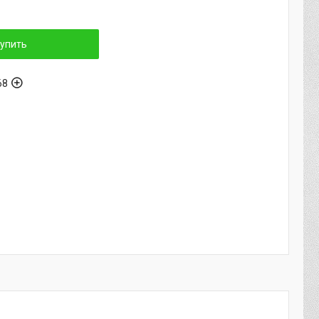
упить
68