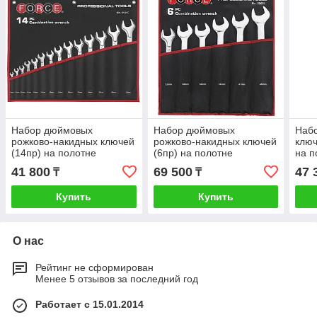
Набор дюймовых
Набор дюймовых
Набо
рожково-накидных ключей
рожково-накидных ключей
ключ
(14пр) на полотне
(6пр) на полотне
на п
41 800
69 500
47 
₸
₸
Купить
Купить
О нас
Рейтинг не сформирован
Менее 5 отзывов за последний год
Работает с 15.01.2014