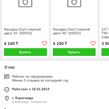
Насадка (2шт) (черный
Насадка (2шт) (черный
1/2"
цвет) 15° (920U2)
цвет) 45° (920U2)
T90
отве
4 100
4 100
3 9
₸
₸
Купить
Купить
О нас
Рейтинг не сформирован
Менее 5 отзывов за последний год
Работает с 15.01.2014
г. Караганда
Караганда, Казахстан