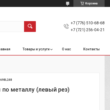
Корзина
+7 (776) 510-68-68
+7 (721) 256-04-21
лавная
Товары и услуги
О нас
Контакты
:
698L248
по металлу (левый рез)