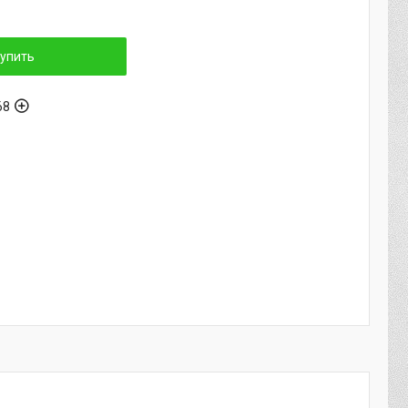
упить
68