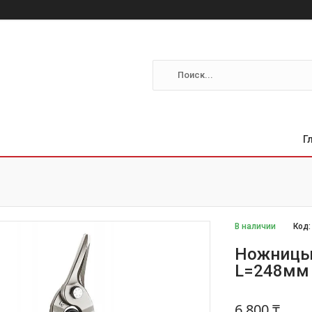
Г
В наличии
Код
Ножницы 
L=248мм
6 800 ₸