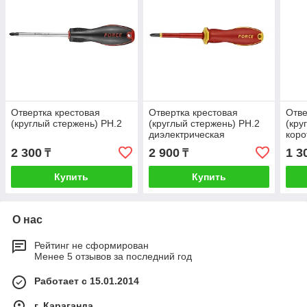
Отвертка крестовая
Отвертка крестовая
Отве
(круглый стержень) PH.2
(круглый стержень) PH.2
(кру
диэлектрическая
коро
2 300
2 900
1 3
₸
₸
Купить
Купить
О нас
Рейтинг не сформирован
Менее 5 отзывов за последний год
Работает с 15.01.2014
г. Караганда