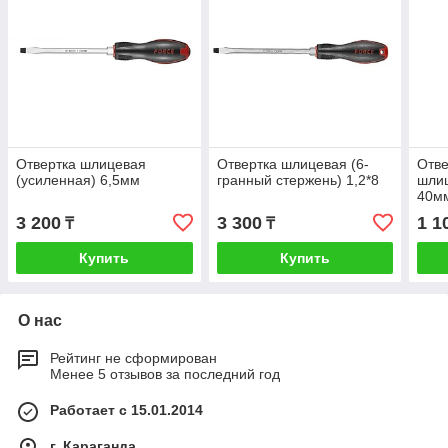
Отвертка шлицевая
Отвертка шлицевая (6-
Отве
(усиленная) 6,5мм
гранный стержень) 1,2*8
шлиц
40м
3 200
3 300
1 1
₸
₸
Купить
Купить
О нас
Рейтинг не сформирован
Менее 5 отзывов за последний год
Работает с 15.01.2014
г. Караганда