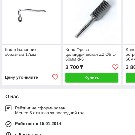
Baum Балонник Г-
Krino Фреза
Krin
образный 17мм
цилиндрическая Z2 Ø6 L-
остр
60мм d-6
60мм
3 700
3 8
₸
Цену уточняйте
Купить
О нас
Рейтинг не сформирован
Менее 5 отзывов за последний год
Работает с 15.01.2014
г. Караганда