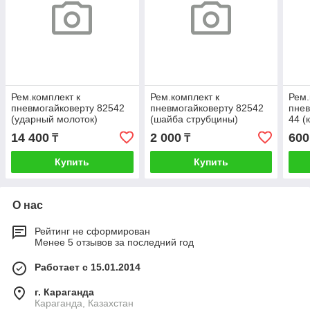
Рем.комплект к
Рем.комплект к
Рем.
пневмогайковерту 82542
пневмогайковерту 82542
пнев
(ударный молоток)
(шайба струбцины)
44 (
14 400
2 000
600
₸
₸
Купить
Купить
О нас
Рейтинг не сформирован
Менее 5 отзывов за последний год
Работает с 15.01.2014
г. Караганда
Караганда, Казахстан