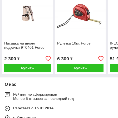
Насадка на шланг
Рулетка 10м. Force
INE
подкачки 9T0401 Force
руле
2 300
6 300
51 
₸
₸
Купить
Купить
О нас
Рейтинг не сформирован
Менее 5 отзывов за последний год
Работает с 15.01.2014
г. Караганда