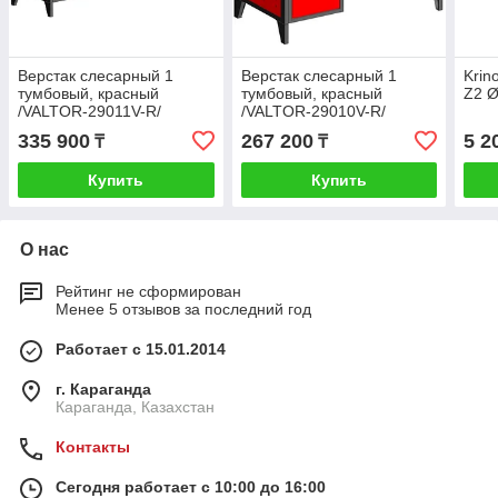
Верстак слесарный 1
Верстак слесарный 1
Krin
тумбовый, красный
тумбовый, красный
Z2 Ø
/VALTOR-29011V-R/
/VALTOR-29010V-R/
2000х680х850мм
1200х680х850мм
335 900
267 200
5 2
₸
₸
Купить
Купить
О нас
Рейтинг не сформирован
Менее 5 отзывов за последний год
Работает с 15.01.2014
г. Караганда
Караганда, Казахстан
Контакты
Сегодня работает с 10:00 до 16:00