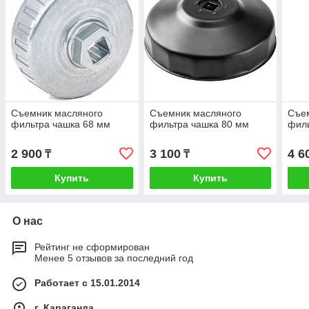
Съемник масляного
Съемник масляного
Съе
фильтра чашка 68 мм
фильтра чашка 80 мм
филь
2 900
3 100
4 6
₸
₸
Купить
Купить
О нас
Рейтинг не сформирован
Менее 5 отзывов за последний год
Работает с 15.01.2014
г. Караганда