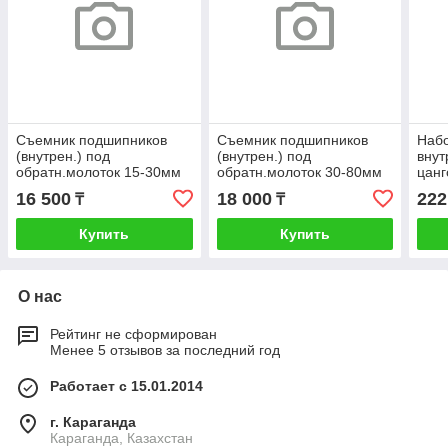
Съемник подшипников
Съемник подшипников
Наб
(внутрен.) под
(внутрен.) под
внут
обратн.молоток 15-30мм
обратн.молоток 30-80мм
цанг
(из набора 66431)
(из набора 66431)
моло
16 500
18 000
222
₸
₸
(16п
Купить
Купить
О нас
Рейтинг не сформирован
Менее 5 отзывов за последний год
Работает с 15.01.2014
г. Караганда
Караганда, Казахстан