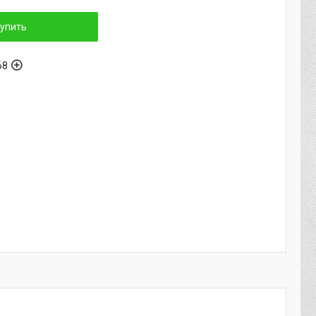
упить
68