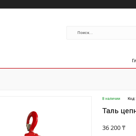
Г
В наличии
Код
Таль цепн
36 200 ₸