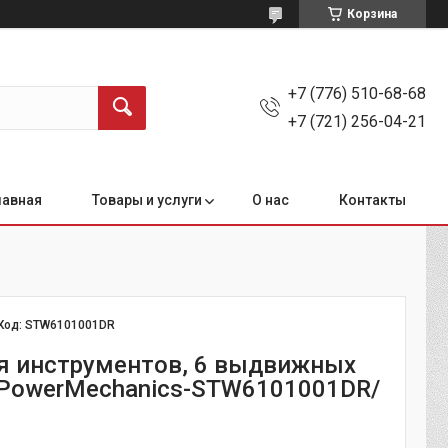
Корзина
+7 (776) 510-68-68
+7 (721) 256-04-21
лавная
Товары и услуги
О нас
Контакты
Код:
STW6101001DR
я инструментов, 6 выдвижных
PowerMechanics-STW6101001DR/