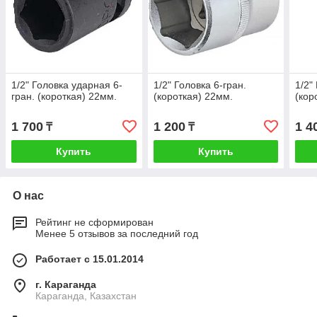
1/2" Головка ударная 6-
1/2" Головка 6-гран.
1/2"
гран. (короткая) 22мм.
(короткая) 22мм.
(кор
1 700
1 200
1 4
₸
₸
Купить
Купить
О нас
Рейтинг не сформирован
Менее 5 отзывов за последний год
Работает с 15.01.2014
г. Караганда
Караганда, Казахстан