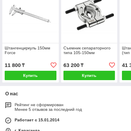
Штангенциркуль 150мм
Съемник сепараторного
Шта
Force
типа 105-150мм
(тип
11 800
63 200
41 
₸
₸
Купить
Купить
О нас
Рейтинг не сформирован
Менее 5 отзывов за последний год
Работает с 15.01.2014
г. Караганда