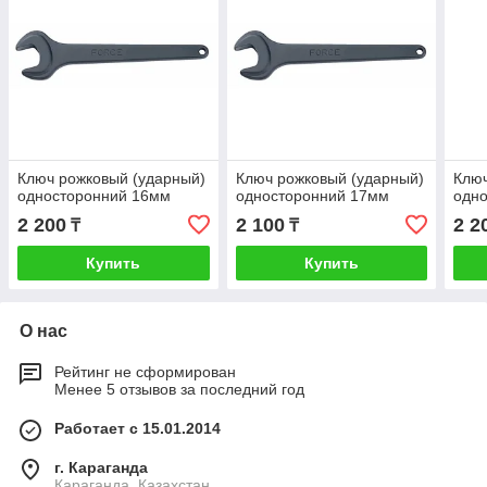
Ключ рожковый (ударный)
Ключ рожковый (ударный)
Ключ
односторонний 16мм
односторонний 17мм
одн
2 200
2 100
2 2
₸
₸
Купить
Купить
О нас
Рейтинг не сформирован
Менее 5 отзывов за последний год
Работает с 15.01.2014
г. Караганда
Караганда, Казахстан