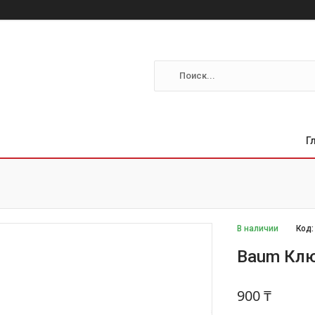
Г
В наличии
Код
Baum Клю
900 ₸