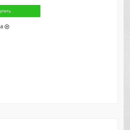
упить
68