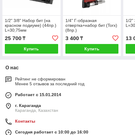
1/2" 3/8" Набор бит (на
1/4" Г-образная
1/2"
красном подиуме) (44пр.)
отвертка+набор бит (Torx)
L=30
L=30;75мм
(8пр.)
25 700
3 400
13 
₸
₸
Купить
Купить
О нас
Рейтинг не сформирован
Менее 5 отзывов за последний год
Работает с 15.01.2014
г. Караганда
Караганда, Казахстан
Контакты
Сегодня работает с 10:00 до 16:00