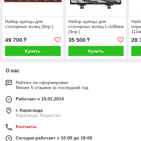
Набор щипцы для
Набор щипцы для
Набо
стопорных колец (6пр.)
стопорных колец L=180мм
порш
(4пр.)
111м
49 700
35 500
28 
₸
₸
Купить
Купить
О нас
Рейтинг не сформирован
Менее 5 отзывов за последний год
Работает с 15.01.2014
г. Караганда
Караганда, Казахстан
Контакты
Сегодня работает с 10:00 до 18:00