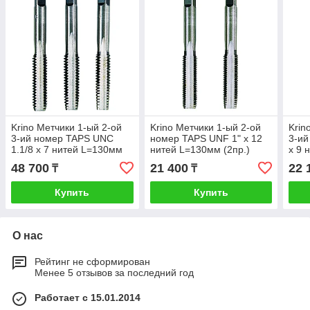
Krino Метчики 1-ый 2-ой
Krino Метчики 1-ый 2-ой
Krin
3-ий номер TAPS UNC
номер TAPS UNF 1" x 12
3-ий
1.1/8 x 7 нитей L=130мм
нитей L=130мм (2пр.)
x 9 
(3пр.)
48 700
21 400
22 
₸
₸
Купить
Купить
О нас
Рейтинг не сформирован
Менее 5 отзывов за последний год
Работает с 15.01.2014