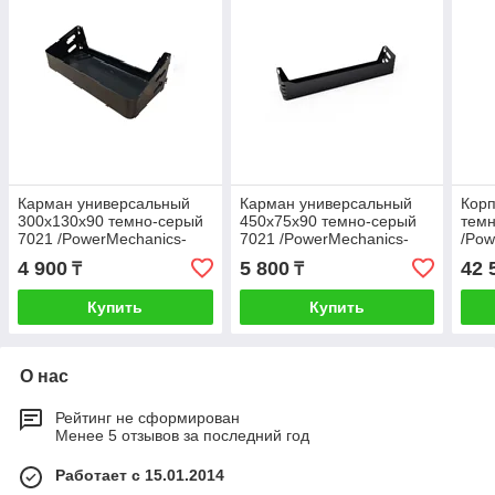
Карман универсальный
Карман универсальный
Корп
300х130х90 темно-серый
450х75х90 темно-серый
темн
7021 /PowerMechanics-
7021 /PowerMechanics-
/Pow
SM1112D/
SM1102D/
4 900
5 800
42 
₸
₸
Купить
Купить
О нас
Рейтинг не сформирован
Менее 5 отзывов за последний год
Работает с 15.01.2014