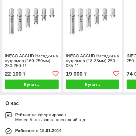
INECO ACCUD Насадки на
INECO ACCUD Насадки на
INE
нутромер (160-250мм)
нутромер (18-35мм) 250-
250-
250-250-11
035-11
22 100
19 000
74 
₸
₸
Купить
Купить
О нас
Рейтинг не сформирован
Менее 5 отзывов за последний год
Работает с 15.01.2014