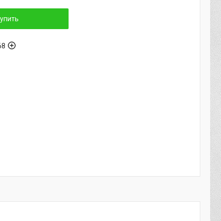
упить
68