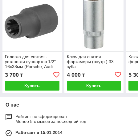
Головка для снятия -
Ключ для снятия
Ключ
установки суппортов 1/2"
форкамеры (внутр.) 33
форк
16х38мм (Porsche, Audi
зуба
Q7)
3 700
4 000
5 3
₸
₸
Купить
Купить
О нас
Рейтинг не сформирован
Менее 5 отзывов за последний год
Работает с 15.01.2014