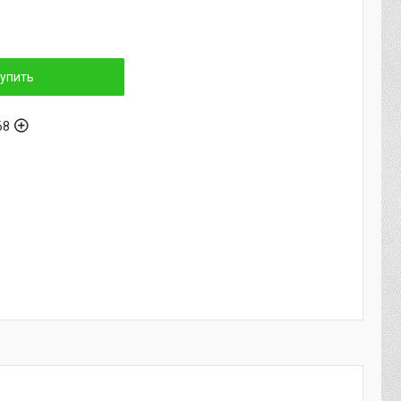
упить
68