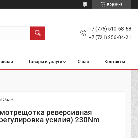
Корзина
+7 (776) 510-68-68
+7 (721) 256-04-21
лавная
Товары и услуги
О нас
Контакты
:
825412
вмотрещотка реверсивная
(регулировка усилия) 230Nm