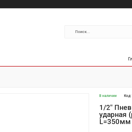
Г
В наличии
Код
1/2" Пне
ударная 
L=350мм