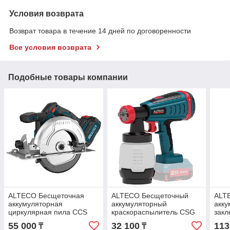
Условия возврата
Возврат товара в течение 14 дней по договоренности
Все условия возврата
Подобные товары компании
ALTECO Бесщеточная
ALTECO Бесщеточный
ALT
аккумуляторная
аккумуляторный
акк
циркулярная пила CCS
краскораспылитель CSG
закл
20-165 LI BL
21-1000 BL Solo (без АКБ
BL S
55 000
32 100
113
₸
₸
и ЗУ)