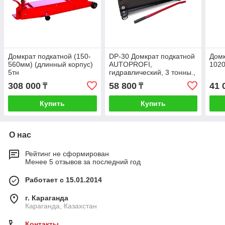
Домкрат подкатной (150-
DP-30 Домкрат подкатной
Домк
560мм) (длинный корпус)
AUTOPROFI,
1020
5тн
гидравлический, 3 тонны.,
высота подъёма 145 - 435
308 000
58 800
41 
₸
₸
мм., 1/1
Купить
Купить
О нас
Рейтинг не сформирован
Менее 5 отзывов за последний год
Работает с 15.01.2014
г. Караганда
Караганда, Казахстан
Контакты