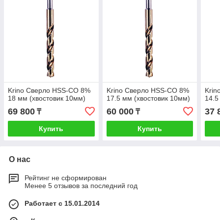
Krino Сверло HSS-CO 8%
Krino Сверло HSS-CO 8%
Krin
18 мм (хвостовик 10мм)
17.5 мм (хвостовик 10мм)
14.5
69 800
60 000
37 
₸
₸
Купить
Купить
О нас
Рейтинг не сформирован
Менее 5 отзывов за последний год
Работает с 15.01.2014