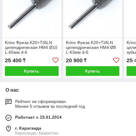
Krino Фреза K20+TIALN
Krino Фреза K20+TIALN
Krin
цилиндрическая HM4 Ø10
цилиндрическая HM4 Ø8
цили
L-65мм d-6
L-63мм d-6
зуб
d-6
25 400
20 900
25 
₸
₸
Купить
Купить
О нас
Рейтинг не сформирован
Менее 5 отзывов за последний год
Работает с 15.01.2014
г. Караганда
Караганда, Казахстан