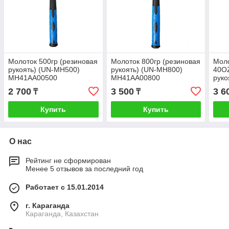
Молоток 500гр (резиновая
Молоток 800гр (резиновая
Моло
рукоять) (UN-MH500)
рукоять) (UN-MH800)
40OZ
MH41AA00500
MH41AA00800
руко
RH0
2 700
3 500
3 6
₸
₸
Купить
Купить
О нас
Рейтинг не сформирован
Менее 5 отзывов за последний год
Работает с 15.01.2014
г. Караганда
Караганда, Казахстан