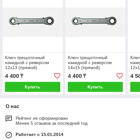
Ключ трещоточный
Ключ трещоточный
Клю
накидной с реверсом
накидной с реверсом
наки
12х13 (прямой)
14х15 (прямой)
12х1
4 400
4 400
4 5
₸
₸
Купить
Купить
О нас
Рейтинг не сформирован
Менее 5 отзывов за последний год
Работает с 15.01.2014