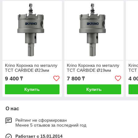
Krino Коронка по металлу
Krino Коронка по металлу
Krin
TCT CARBIDE Ø23мм
TCT CARBIDE Ø19мм
TCT
9 400
7 800
4 0
₸
₸
Купить
Купить
О нас
Рейтинг не сформирован
Менее 5 отзывов за последний год
Работает с 15.01.2014