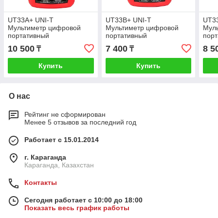
UT33A+ UNI-T
UT33B+ UNI-T
UT3
Мультиметр цифровой
Мультиметр цифровой
Мул
портативный
портативный
пор
10 500
7 400
8 5
₸
₸
Купить
Купить
О нас
Рейтинг не сформирован
Менее 5 отзывов за последний год
Работает с 15.01.2014
г. Караганда
Караганда, Казахстан
Контакты
Сегодня работает с 10:00 до 18:00
Показать весь график работы